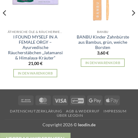
ÄTHERISCHE ÖLE & RÄUCHERWERK
BANBU
I FOUND MYSELF IN A
BANBU Kinder Zahnbürste
FEMALE ORGY –
aus Bambus, grün, weiche
Ayurvedische
Borsten
Räucherstäbchen „Jatamansi
3,60
€
& Himalaya-Kräuter“
IN DEN WARENKORB
21,00
€
IN DEN WARENKORB
Bank
MasterCard
Visa
GiroPay
Google
Apple
Transfer
Pay
Pay
DATENSCHUTZERKLÄRUNG
AGB & WIDERRUF
IMPRESSUM
ÜBER LEODIN
Copyright 2026 ©
leodin.de