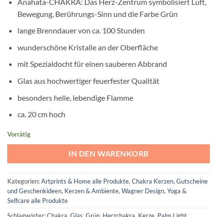
Anahata-CHAKRA: Das Herz-Zentrum symbolisiert Luft,
Bewegung, Berührungs-Sinn und die Farbe Grün
lange Brenndauer von ca. 100 Stunden
wunderschöne Kristalle an der Oberfläche
mit Spezialdocht für einen sauberen Abbrand
Glas aus hochwertiger feuerfester Qualität
besonders helle, lebendige Flamme
ca. 20 cm hoch
Vorrätig
IN DEN WARENKORB
Kategorien:
Artprints & Home alle Produkte
,
Chakra Kerzen
,
Gutscheine
und Geschenkideen
,
Kerzen & Ambiente
,
Wagner Design
,
Yoga &
Selfcare alle Produkte
Schlagwörter:
Chakra
,
Glas
,
Grün
,
Herzchakra
,
Kerze
,
Palm Light
,