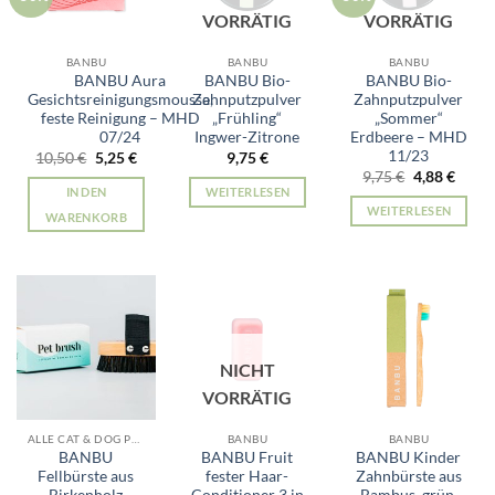
VORRÄTIG
VORRÄTIG
BANBU
BANBU
BANBU
BANBU Aura
BANBU Bio-
BANBU Bio-
Gesichtsreinigungsmousse,
Zahnputzpulver
Zahnputzpulver
feste Reinigung – MHD
„Frühling“
„Sommer“
07/24
Ingwer-Zitrone
Erdbeere – MHD
11/23
Ursprünglicher
Aktueller
10,50
€
5,25
€
9,75
€
Preis
Preis
Ursprünglic
Aktue
9,75
€
4,88
€
war:
ist:
Preis
Preis
IN DEN
WEITERLESEN
10,50 €
5,25 €.
war:
ist:
WEITERLESEN
9,75 €
4,88 €
WARENKORB
NICHT
VORRÄTIG
ALLE CAT & DOG PRODUKTE
BANBU
BANBU
BANBU
BANBU Fruit
BANBU Kinder
Fellbürste aus
fester Haar-
Zahnbürste aus
Birkenholz
Conditioner 3 in
Bambus, grün,