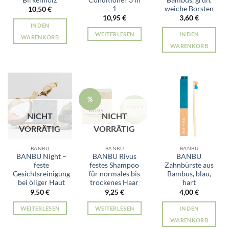
1
weiche Borsten
10,50
€
10,95
€
3,60
€
IN DEN
WEITERLESEN
IN DEN
WARENKORB
WARENKORB
%
NICHT
NICHT
VORRÄTIG
VORRÄTIG
BANBU
BANBU
BANBU
BANBU Night –
BANBU Rivus
BANBU
feste
festes Shampoo
Zahnbürste aus
Gesichtsreinigung
für normales bis
Bambus, blau,
bei öliger Haut
trockenes Haar
hart
9,50
€
9,25
€
4,00
€
WEITERLESEN
WEITERLESEN
IN DEN
WARENKORB