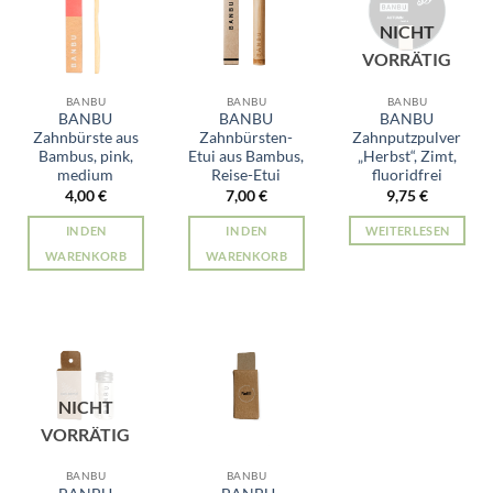
NICHT
VORRÄTIG
BANBU
BANBU
BANBU
BANBU
BANBU
BANBU
Zahnbürste aus
Zahnbürsten-
Zahnputzpulver
Bambus, pink,
Etui aus Bambus,
„Herbst“, Zimt,
medium
Reise-Etui
fluoridfrei
4,00
€
7,00
€
9,75
€
IN DEN
IN DEN
WEITERLESEN
WARENKORB
WARENKORB
NICHT
VORRÄTIG
BANBU
BANBU