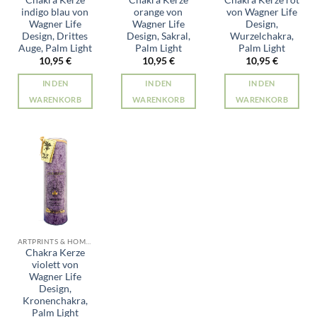
indigo blau von
orange von
von Wagner Life
Wagner Life
Wagner Life
Design,
Design, Drittes
Design, Sakral,
Wurzelchakra,
Auge, Palm Light
Palm Light
Palm Light
10,95
€
10,95
€
10,95
€
IN DEN
IN DEN
IN DEN
WARENKORB
WARENKORB
WARENKORB
ARTPRINTS & HOME ALLE PRODUKTE
Chakra Kerze
violett von
Wagner Life
Design,
Kronenchakra,
Palm Light