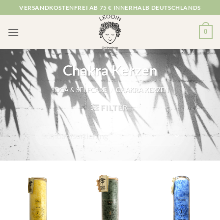
Zum
VERSANDKOSTENFREI AB 75 € INNERHALB DEUTSCHLANDS
Inhalt
springen
0
Chakra Kerzen
YOGA & SELFCARE
/
CHAKRA KERZEN
FILTER