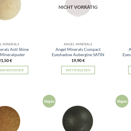
NICHT VORRÄTIG
L MINERALS
ANGEL MINERALS
erals Anti Shine
Angel Minerals Compact
A
 Mineralpuder
Eyeshadow Aubergine SATIN
Eyes
21,50
€
19,90
€
N WARENKORB
WEITERLESEN
Vegan
Vegan