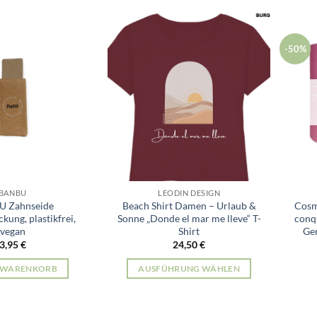
-50%
BANBU
LEODIN DESIGN
 Zahnseide
Beach Shirt Damen – Urlaub &
Cosm
kung, plastikfrei,
Sonne „Donde el mar me lleve“ T-
conq
vegan
Shirt
Ge
3,95
€
24,50
€
N WARENKORB
AUSFÜHRUNG WÄHLEN
Dieses
Produkt