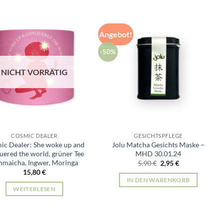
Angebot!
-50%
NICHT VORRÄTIG
COSMIC DEALER
GESICHTSPFLEGE
ic Dealer: She woke up and
Jolu Matcha Gesichts Maske –
uered the world, grüner Tee
MHD 30.01.24
nmaicha, Ingwer, Moringa
Ursprünglicher
Aktueller
5,90
€
2,95
€
Preis
Preis
15,80
€
war:
ist:
IN DEN WARENKORB
5,90 €
2,95 €.
WEITERLESEN