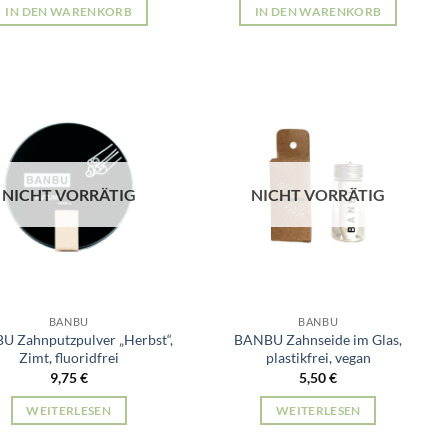
IN DEN WARENKORB
IN DEN WARENKORB
NICHT VORRÄTIG
NICHT VORRÄTIG
BANBU
BANBU
 Zahnputzpulver „Herbst“,
BANBU Zahnseide im Glas,
Zimt, fluoridfrei
plastikfrei, vegan
9,75
€
5,50
€
WEITERLESEN
WEITERLESEN