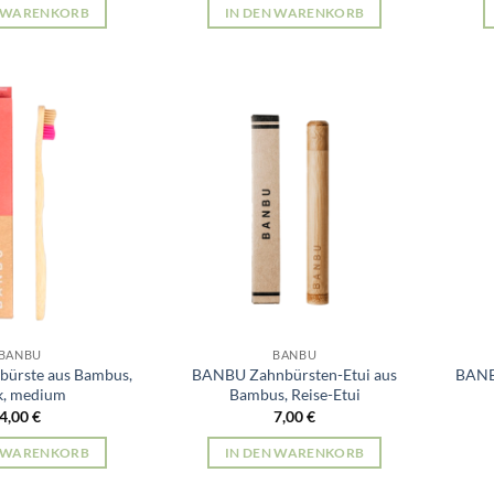
N WARENKORB
IN DEN WARENKORB
BANBU
BANBU
ürste aus Bambus,
BANBU Zahnbürsten-Etui aus
BANBU
k, medium
Bambus, Reise-Etui
4,00
€
7,00
€
N WARENKORB
IN DEN WARENKORB