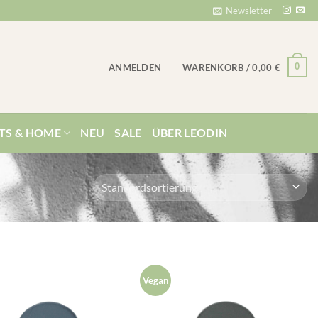
Newsletter
0
ANMELDEN
WARENKORB /
0,00
€
TS & HOME
NEU
SALE
ÜBER LEODIN
Vegan