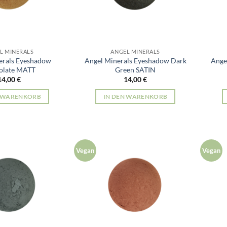
L MINERALS
ANGEL MINERALS
erals Eyeshadow
Angel Minerals Eyeshadow Dark
Ange
olate MATT
Green SATIN
14,00
€
14,00
€
N WARENKORB
IN DEN WARENKORB
Vegan
Vegan