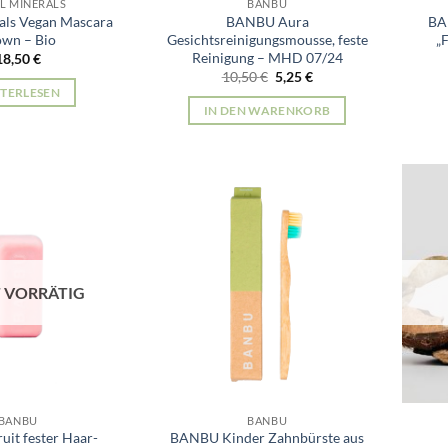
L MINERALS
BANBU
als Vegan Mascara
BANBU Aura
BA
own – Bio
Gesichtsreinigungsmousse, feste
„
Reinigung – MHD 07/24
18,50
€
Ursprünglicher
Aktueller
10,50
€
5,25
€
Preis
Preis
TERLESEN
war:
ist:
IN DEN WARENKORB
10,50 €
5,25 €.
 VORRÄTIG
BANBU
BANBU
it fester Haar-
BANBU Kinder Zahnbürste aus