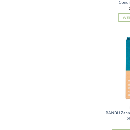
Condit
WEI
BANBU Zahnb
b