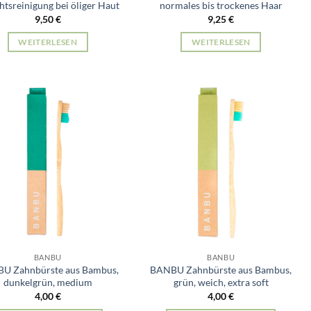
htsreinigung bei öliger Haut
normales bis trockenes Haar
9,50
€
9,25
€
WEITERLESEN
WEITERLESEN
BANBU
BANBU
U Zahnbürste aus Bambus,
BANBU Zahnbürste aus Bambus,
dunkelgrün, medium
grün, weich, extra soft
4,00
€
4,00
€