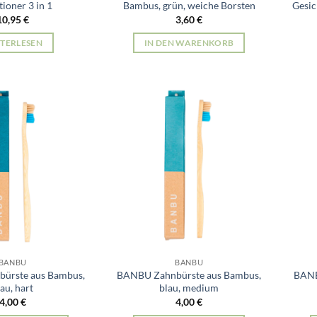
ioner 3 in 1
Bambus, grün, weiche Borsten
Gesic
10,95
€
3,60
€
TERLESEN
IN DEN WARENKORB
BANBU
BANBU
ürste aus Bambus,
BANBU Zahnbürste aus Bambus,
BANB
lau, hart
blau, medium
4,00
€
4,00
€