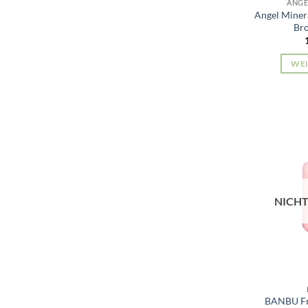
ANGE
Angel Miner
Br
WEI
NICHT
BANBU Fru