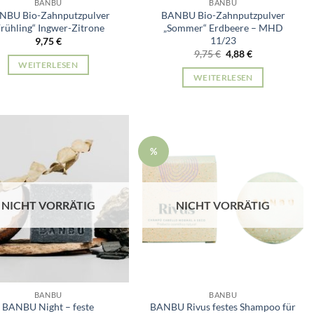
BANBU
BANBU
NBU Bio-Zahnputzpulver
BANBU Bio-Zahnputzpulver
Frühling“ Ingwer-Zitrone
„Sommer“ Erdbeere – MHD
11/23
9,75
€
Ursprünglicher
Aktueller
9,75
€
4,88
€
Preis
Preis
WEITERLESEN
war:
ist:
WEITERLESEN
9,75 €
4,88 €.
%
NICHT VORRÄTIG
NICHT VORRÄTIG
BANBU
BANBU
BANBU Night – feste
BANBU Rivus festes Shampoo für