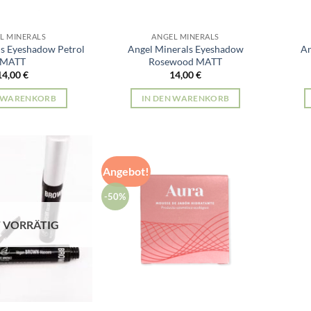
L MINERALS
ANGEL MINERALS
ls Eyeshadow Petrol
Angel Minerals Eyeshadow
An
MATT
Rosewood MATT
14,00
€
14,00
€
N WARENKORB
IN DEN WARENKORB
Angebot!
-50%
 VORRÄTIG