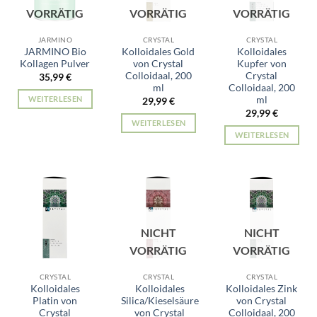
VORRÄTIG
VORRÄTIG
VORRÄTIG
JARMINO
CRYSTAL
CRYSTAL
JARMINO Bio
Kolloidales Gold
Kolloidales
Kollagen Pulver
von Crystal
Kupfer von
Colloidaal, 200
Crystal
35,99
€
ml
Colloidaal, 200
ml
WEITERLESEN
29,99
€
29,99
€
WEITERLESEN
WEITERLESEN
NICHT
NICHT
VORRÄTIG
VORRÄTIG
CRYSTAL
CRYSTAL
CRYSTAL
Kolloidales
Kolloidales
Kolloidales Zink
Platin von
Silica/Kieselsäure
von Crystal
Crystal
von Crystal
Colloidaal, 200