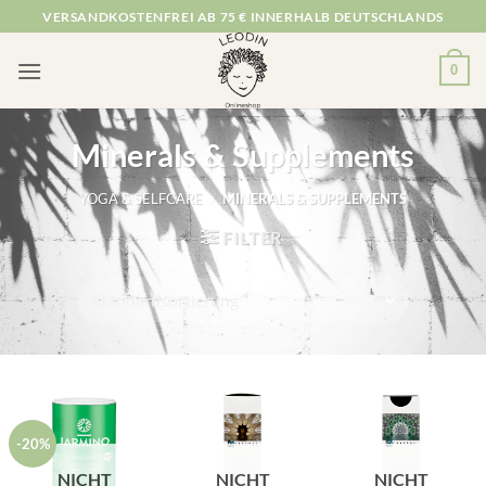
Zum
VERSANDKOSTENFREI AB 75 € INNERHALB DEUTSCHLANDS
Inhalt
springen
0
Minerals & Supplements
YOGA & SELFCARE
/
MINERALS & SUPPLEMENTS
FILTER
-20%
NICHT
NICHT
NICHT