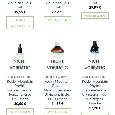
Colloidaal, 200
Colloidaal, 200
ml
ml
ml
29,99
€
49,99
€
29,99
€
WEITERLESEN
IN DEN
WEITERLESEN
WARENKORB
NICHT
NICHT
NICHT
VORRÄTIG
VORRÄTIG
VORRÄTIG
MINERALS & SUPPLEMENTS
MINERALS & SUPPLEMENTS
MINERALS & SUPPLEMENTS
Rocky Mountain
Rocky Mountain
Rocky Mountain
Phyto-
Phyto-
Phyto-
Mikromineralien
Mikromineralien
Mikromineralien
konzentrierte
Ur-Essenz in der
Ur-Essenz in der
Ur-Essenz
PET-Flasche
Violettglas-
Flasche
30,50
€
34,55
€
37,20
€
WEITERLESEN
WEITERLESEN