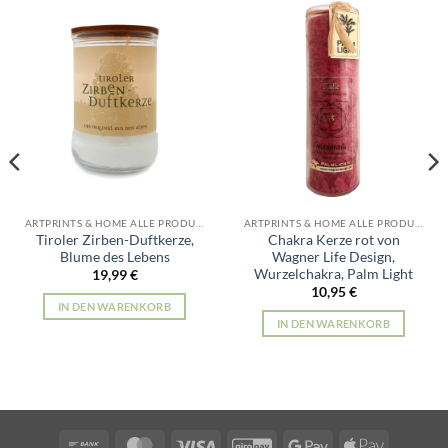
ARTPRINTS & HOME ALLE PRODUKTE
ARTPRINTS & HOME ALLE PRODUKTE
Tiroler Zirben-Duftkerze,
Chakra Kerze rot von
Blume des Lebens
Wagner Life Design,
Wurzelchakra, Palm Light
19,99
€
10,95
€
IN DEN WARENKORB
IN DEN WARENKORB
Bank
MasterCard
Visa
GiroPay
Google
Apple