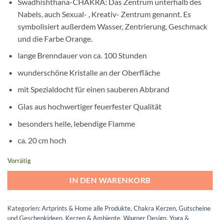
Swadhishthana-CHAKRA: Das Zentrum unterhalb des
Nabels, auch Sexual- , Kreativ- Zentrum genannt. Es
symbolisiert außerdem Wasser, Zentrierung, Geschmack
und die Farbe Orange.
lange Brenndauer von ca. 100 Stunden
wunderschöne Kristalle an der Oberfläche
mit Spezialdocht für einen sauberen Abbrand
Glas aus hochwertiger feuerfester Qualität
besonders helle, lebendige Flamme
ca. 20 cm hoch
Vorrätig
IN DEN WARENKORB
Kategorien:
Artprints & Home alle Produkte
,
Chakra Kerzen
,
Gutscheine
und Geschenkideen
,
Kerzen & Ambiente
,
Wagner Design
,
Yoga &