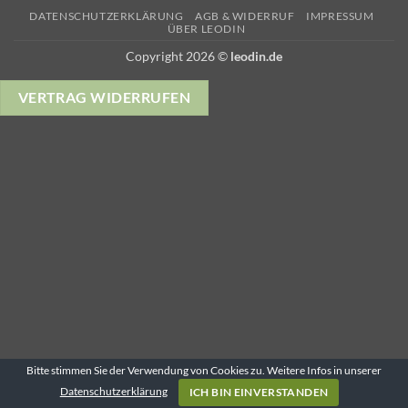
Transfer
Pay
Pay
DATENSCHUTZERKLÄRUNG
AGB & WIDERRUF
IMPRESSUM
ÜBER LEODIN
Copyright 2026 ©
leodin.de
VERTRAG WIDERRUFEN
Bitte stimmen Sie der Verwendung von Cookies zu. Weitere Infos in unserer
Datenschutzerklärung
ICH BIN EINVERSTANDEN