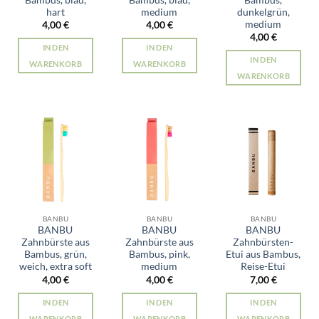
hart
medium
dunkelgrün,
medium
4,00
€
4,00
€
4,00
€
IN DEN
IN DEN
IN DEN
WARENKORB
WARENKORB
WARENKORB
BANBU
BANBU
BANBU
BANBU
BANBU
BANBU
Zahnbürste aus
Zahnbürste aus
Zahnbürsten-
Bambus, grün,
Bambus, pink,
Etui aus Bambus,
weich, extra soft
medium
Reise-Etui
4,00
€
4,00
€
7,00
€
IN DEN
IN DEN
IN DEN
WARENKORB
WARENKORB
WARENKORB