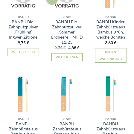
VORRÄTIG
VORRÄTIG
BANBU
BANBU
BANBU
BANBU Bio-
BANBU Bio-
BANBU Kinder
Zahnputzpulver
Zahnputzpulver
Zahnbürste aus
„Frühling“
„Sommer“
Bambus, grün,
Ingwer-Zitrone
Erdbeere – MHD
weiche Borsten
11/23
9,75
€
3,60
€
Ursprünglicher
Aktueller
9,75
€
4,88
€
Preis
Preis
WEITERLESEN
IN DEN
war:
ist:
WEITERLESEN
9,75 €
4,88 €.
WARENKORB
BANBU
BANBU
BANBU
BANBU
BANBU
BANBU
Zahnbürste aus
Zahnbürste aus
Zahnbürste aus
Bambus, blau,
Bambus, blau,
Bambus,