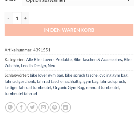
Gym Bag Fahrrad Spruch – Ride it like you stole it Menge
IN DEN WARENKORB
Artikelnummer:
4391551
Kategorien:
Alle Bike Lovers Produkte
,
Bike Taschen & Accessoires
,
Bike
Zubehör
,
Leodin Design
,
Neu
Schlagwörter:
bike lover gym bag
,
bike spruch tasche
,
cycling gym bag
,
fahrrad geschenk
,
fahrrad tasche nachhaltig
,
gym bag fahrrad spruch
,
lustiger fahrrad turnbeutel
,
Organic Gym Bag
,
rennrad turnbeutel
,
turnbeutel fahrrad