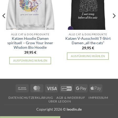
ALLE CAT & DOG PRODUKTE
ALLE CAT & DOG PRODUKTE
Katzen Hoodie Damen
Katzen V-Ausschnitt T-Shirt
spirituell – Grow Your Inner
Damen „all the cats“
Wisdom Bio Hoodie
29,95
€
39,95
€
AUSFÜHRUNG WÄHLEN
AUSFÜHRUNG WÄHLEN
Dieses
Dieses
Produkt
Produkt
weist
weist
mehrere
mehrere
Varianten
Bank
MasterCard
Visa
GiroPay
Google
Apple
Varianten
auf.
Transfer
Pay
Pay
auf.
Die
DATENSCHUTZERKLÄRUNG
AGB & WIDERRUF
IMPRESSUM
Die
Optionen
ÜBER LEODIN
Optionen
können
Copyright 2026 ©
leodin.de
können
auf
auf
der