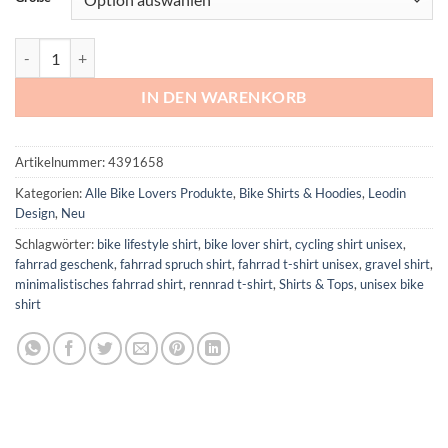
Fahrrad T-Shirt unisex – La Bicicleta Dark Chocolate Menge
IN DEN WARENKORB
Artikelnummer:
4391658
Kategorien:
Alle Bike Lovers Produkte
,
Bike Shirts & Hoodies
,
Leodin
Design
,
Neu
Schlagwörter:
bike lifestyle shirt
,
bike lover shirt
,
cycling shirt unisex
,
fahrrad geschenk
,
fahrrad spruch shirt
,
fahrrad t-shirt unisex
,
gravel shirt
,
minimalistisches fahrrad shirt
,
rennrad t-shirt
,
Shirts & Tops
,
unisex bike
shirt