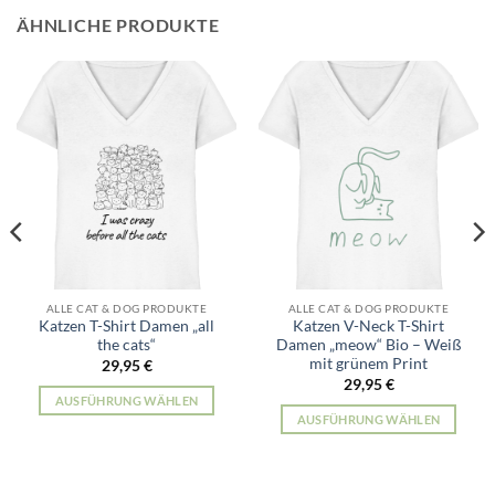
ÄHNLICHE PRODUKTE
ALLE CAT & DOG PRODUKTE
ALLE CAT & DOG PRODUKTE
Katzen T-Shirt Damen „all
Katzen V-Neck T-Shirt
the cats“
Damen „meow“ Bio – Weiß
mit grünem Print
29,95
€
29,95
€
AUSFÜHRUNG WÄHLEN
AUSFÜHRUNG WÄHLEN
Dieses
Dieses
Produkt
Produkt
weist
weist
mehrere