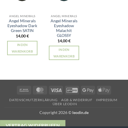
ANGEL MINERALS
ANGEL MINERALS
Angel Minerals
Angel Minerals
Eyeshadow Dark
Eyeshadow
Green SATIN
Malachit
GLOSSY
14,00
€
14,00
€
IN DEN
IN DEN
WARENKORB
WARENKORB
Bank
MasterCard
Visa
GiroPay
Google
Apple
Transfer
Pay
Pay
DATENSCHUTZERKLÄRUNG
AGB & WIDERRUF
IMPRESSUM
ÜBER LEODIN
Copyright 2026 ©
leodin.de
VERTRAG WIDERRUFEN