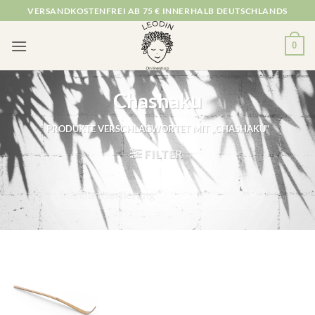
Zum
VERSANDKOSTENFREI AB 75 € INNERHALB DEUTSCHLANDS
Inhalt
springen
0
Chashaku
PRODUKTE VERSCHLAGWORTET MIT „CHASHAKU“
FILTER