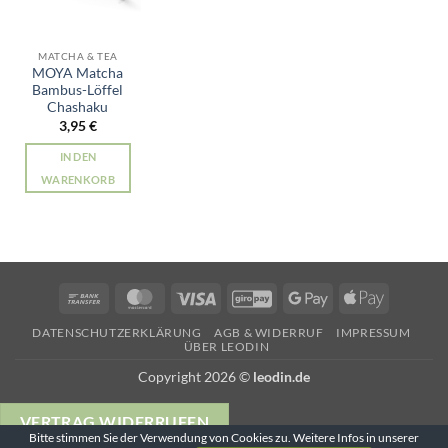
MATCHA & TEA
MOYA Matcha
Bambus-Löffel
Chashaku
3,95
€
IN DEN
WARENKORB
Bank
MasterCard
Visa
GiroPay
Google
Apple
Transfer
Pay
Pay
DATENSCHUTZERKLÄRUNG
AGB & WIDERRUF
IMPRESSUM
ÜBER LEODIN
Copyright 2026 ©
leodin.de
VERTRAG WIDERRUFEN
Bitte stimmen Sie der Verwendung von Cookies zu. Weitere Infos in unserer