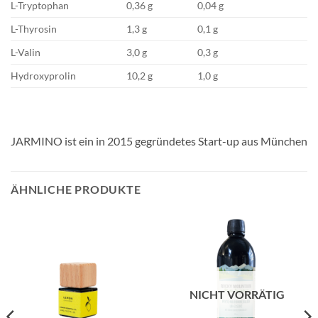
L-Tryptophan
0,36 g
0,04 g
L-Thyrosin
1,3 g
0,1 g
L-Valin
3,0 g
0,3 g
Hydroxyprolin
10,2 g
1,0 g
JARMINO ist ein in 2015 gegründetes Start-up aus München
ÄHNLICHE PRODUKTE
NICHT VORRÄTIG