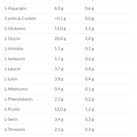
L-Asparigin
6,0 g
0,6 g
Cystin & Cystein
<0,1 g
0,0 g
L-Glutamin
11,0 g
1,1 g
L-Glycin
20,0 g
2,0 g
L-Histidin
1,1 g
0,1 g
L-Isoleucin
1,7 g
0,2 g
L-Leucin
3,7 g
0,4 g
L-Lysin
3,8 g
0,4 g
L-Methionin
0,9 g
0,1 g
L-Phenylalanin
2,3 g
0,2 g
L-Prolin
12,0 g
1,2 g
L-Serin
3,4 g
0,3 g
L-Threonin
2,1 g
0,2 g