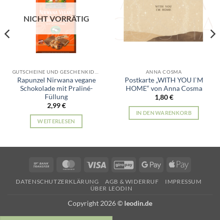
NICHT VORRÄTIG
GUTSCHEINE UND GESCHENKIDEEN
ANNA COSMA
Rapunzel Nirwana vegane
Postkarte „WITH YOU I`M
Schokolade mit Praliné-
HOME“ von Anna Cosma
Füllung
1,80
€
2,99
€
IN DEN WARENKORB
WEITERLESEN
Bank
MasterCard
Visa
GiroPay
Google
Apple
Transfer
Pay
Pay
DATENSCHUTZERKLÄRUNG
AGB & WIDERRUF
IMPRESSUM
ÜBER LEODIN
Copyright 2026 ©
leodin.de