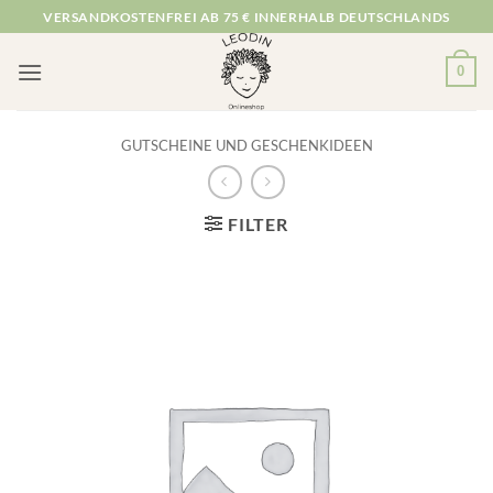
Zum
VERSANDKOSTENFREI AB 75 € INNERHALB DEUTSCHLANDS
Inhalt
springen
0
GUTSCHEINE UND GESCHENKIDEEN
FILTER