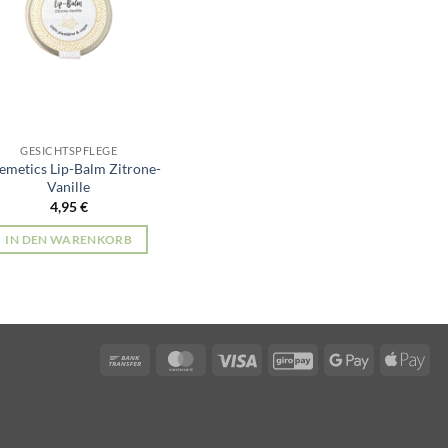
GESICHTSPFLEGE
emetics Lip-Balm Zitrone-
Vanille
4,95
€
IN DEN WARENKORB
Bank
MasterCard
Visa
GiroPay
Google
App
Transfer
Pay
Pay