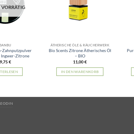
 VORRÄTIG
BANBU
ÄTHERISCHE ÖLE & RÄUCHERWERK
-Zahnputzpulver
Bio Scents Zitrone Ätherisches Öl
Pur
“ Ingwer-Zitrone
– BIO
9,75
€
11,00
€
TERLESEN
IN DEN WARENKORB
LEODIN