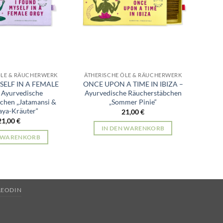
ÖLE & RÄUCHERWERK
ÄTHERISCHE ÖLE & RÄUCHERWERK
SELF IN A FEMALE
ONCE UPON A TIME IN IBIZA –
Ayurvedische
Ayurvedische Räucherstäbchen
chen „Jatamansi &
„Sommer Pinie“
aya-Kräuter“
21,00
€
21,00
€
IN DEN WARENKORB
N WARENKORB
LEODIN