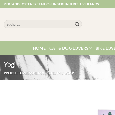
Zum
VERSANDKOSTENFREI AB 75 € INNERHALB DEUTSCHLANDS
Inhalt
springen
Suchen
nach:
HOME
CAT & DOG LOVERS
BIKE LOV
Yogi
PRODUKTE VERSCHLAGWORTET MIT „YOGI“