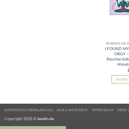
ÄTHERISCHE 
I FOUND MY
ORGY – 
Räucherstäb
Himal
IN DE
DATENSCHUTZERKLÄRUNG
AGB & WIDERRUF
IMPRESSUM
ÜBER 
Copyright 2026 ©
leodin.de