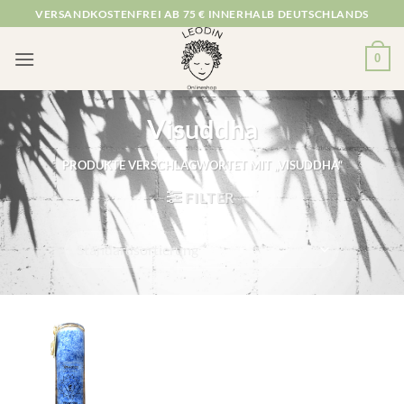
Zum
VERSANDKOSTENFREI AB 75 € INNERHALB DEUTSCHLANDS
Inhalt
springen
0
Visuddha
PRODUKTE VERSCHLAGWORTET MIT „VISUDDHA“
FILTER