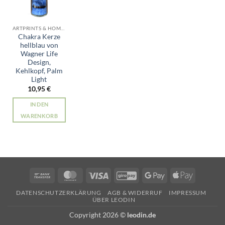
ARTPRINTS & HOME ALLE PRODUKTE
Chakra Kerze
hellblau von
Wagner Life
Design,
Kehlkopf, Palm
Light
10,95
€
IN DEN
WARENKORB
Bank
MasterCard
Visa
GiroPay
Google
Apple
Transfer
Pay
Pay
DATENSCHUTZERKLÄRUNG
AGB & WIDERRUF
IMPRESSUM
ÜBER LEODIN
Copyright 2026 ©
leodin.de