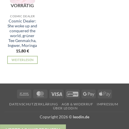
VORRÄTIG
COSMIC DEALER
Cosmic Dealer:
She woke up and
conquered the
world, grüner
Tee Genmaicha,
Ingwer, Moringa
15,80
€
WEITERLESEN
Bank
MasterCard
Visa
GiroPay
Google
Apple
Transfer
Pay
Pay
DATENSCHUTZERKLÄRUNG
AGB & WIDERRUF
IMPRESSUM
ÜBER LEODIN
Copyright 2026 ©
leodin.de