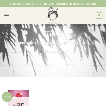
Zum
VERSANDKOSTENFREI AB 75 € INNERHALB DEUTSCHLANDS
Inhalt
springen
0
Tulsi
PRODUKTE VERSCHLAGWORTET MIT „TULSI“
FILTER
-50%
NICHT