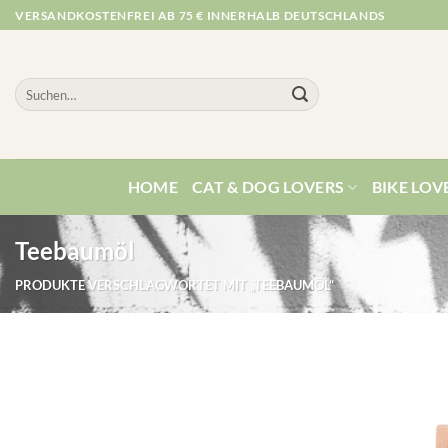
Zum
VERSANDKOSTENFREI AB 75 € INNERHALB DEUTSCHLANDS
Inhalt
springen
Suchen
nach:
HOME
CAT & DOG LOVERS
BIKE LOV
Teebaumöl
PRODUKTE VERSCHLAGWORTET MIT „TEEBAUMÖL“