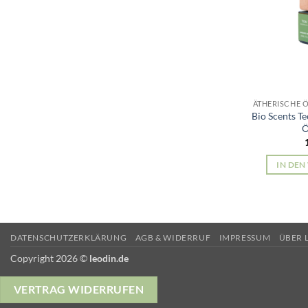
ÄTHERISCHE 
Bio Scents T
Ö
IN DE
DATENSCHUTZERKLÄRUNG
AGB & WIDERRUF
IMPRESSUM
ÜBER 
Copyright 2026 ©
leodin.de
VERTRAG WIDERRUFEN