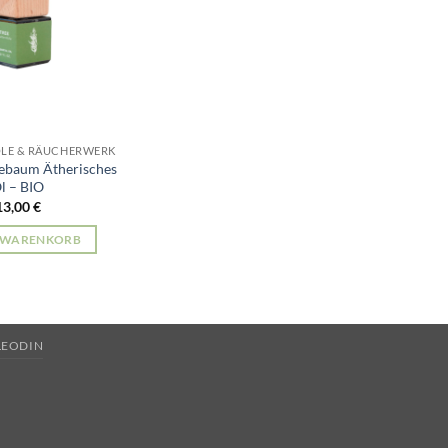
ÖLE & RÄUCHERWERK
eebaum Ätherisches
l – BIO
13,00
€
N WARENKORB
LEODIN