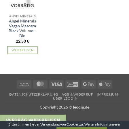
VORRÄTIG
ANGEL MINERALS
Angel Minerals
Vegan Mascara
Black Volume –
Bio
22,50
€
WEITERLESEN
Bank
MasterCard
Visa
GiroPay
Google
Apple
Transfer
Pay
Pay
DATENSCHUTZERKLÄRUNG
AGB & WIDERRUF
IMPRESSUM
ÜBER LEODIN
Copyright 2026 ©
leodin.de
VERTRAG WIDERRUFEN
Bitte stimmen Sie der Verwendung von Cookies zu. Weitere Infos in unserer