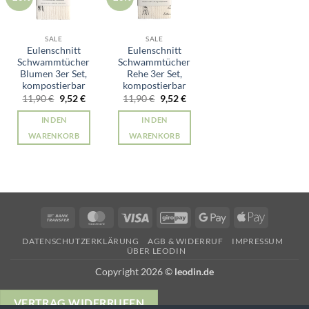
SALE
SALE
Eulenschnitt
Eulenschnitt
Schwammtücher
Schwammtücher
Blumen 3er Set,
Rehe 3er Set,
kompostierbar
kompostierbar
Ursprünglicher
Aktueller
Ursprünglicher
Aktueller
11,90
€
9,52
€
11,90
€
9,52
€
Preis
Preis
Preis
Preis
war:
ist:
war:
ist:
IN DEN
IN DEN
11,90 €
9,52 €.
11,90 €
9,52 €.
WARENKORB
WARENKORB
Bank
MasterCard
Visa
GiroPay
Google
Apple
Transfer
Pay
Pay
DATENSCHUTZERKLÄRUNG
AGB & WIDERRUF
IMPRESSUM
ÜBER LEODIN
Copyright 2026 ©
leodin.de
VERTRAG WIDERRUFEN