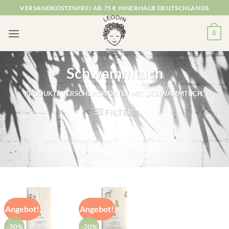
Zum
VERSANDKOSTENFREI AB 75 € INNERHALB DEUTSCHLANDS
Inhalt
springen
0
Schwammtuch
PRODUKTE VERSCHLAGWORTET MIT „SCHWAMMTUCH“
FILTER
Angebot!
Angebot!
-20%
-20%