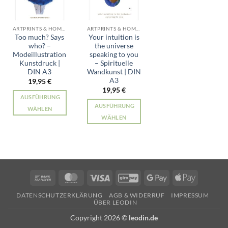
ARTPRINTS & HOME ALLE PRODUKTE
ARTPRINTS & HOME ALLE PRODUKTE
Too much? Says
Your intuition is
who? –
the universe
Modeillustration
speaking to you
Kunstdruck |
– Spirituelle
DIN A3
Wandkunst | DIN
A3
19,95
€
19,95
€
AUSFÜHRUNG
AUSFÜHRUNG
WÄHLEN
WÄHLEN
Dieses
Dieses
Produkt
Produkt
weist
weist
mehrere
mehrere
Varianten
Varianten
auf.
Bank
MasterCard
Visa
GiroPay
Google
Apple
auf.
Die
Transfer
Pay
Pay
Die
Optionen
DATENSCHUTZERKLÄRUNG
AGB & WIDERRUF
IMPRESSUM
ÜBER LEODIN
Optionen
können
können
auf
Copyright 2026 ©
leodin.de
auf
der