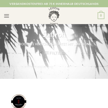
Zum
VERSANDKOSTENFREI AB 75 € INNERHALB DEUTSCHLANDS
Inhalt
springen
0
Saffron
PRODUKTE VERSCHLAGWORTET MIT „SAFFRON“
FILTER