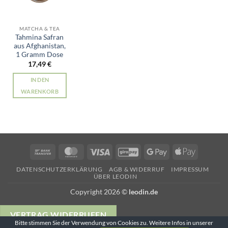
MATCHA & TEA
Tahmina Safran
aus Afghanistan,
1 Gramm Dose
17,49
€
IN DEN
WARENKORB
Bank
MasterCard
Visa
GiroPay
Google
Apple
Transfer
Pay
Pay
DATENSCHUTZERKLÄRUNG
AGB & WIDERRUF
IMPRESSUM
ÜBER LEODIN
Copyright 2026 ©
leodin.de
VERTRAG WIDERRUFEN
Bitte stimmen Sie der Verwendung von Cookies zu. Weitere Infos in unserer