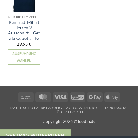
ALLE BIKE LOVERS PRODUKTE
Rennrad T-Shirt
Herren V-
Ausschnitt – Get
a bike. Get a life.
29,95
€
AUSFÜHRUNG
WÄHLEN
Dieses
Produkt
weist
mehrere
Varianten
Bank
MasterCard
Visa
GiroPay
Google
Apple
auf.
Transfer
Pay
Pay
Die
DATENSCHUTZERKLÄRUNG
AGB & WIDERRUF
IMPRESSUM
ÜBER LEODIN
Optionen
können
Copyright 2026 ©
leodin.de
auf
der
VERTRAG WIDERRUFEN