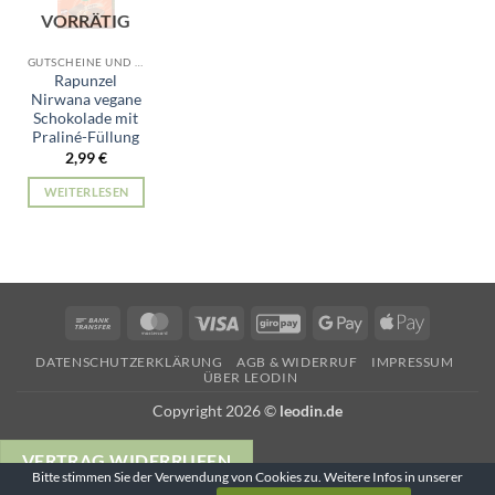
VORRÄTIG
GUTSCHEINE UND GESCHENKIDEEN
Rapunzel
Nirwana vegane
Schokolade mit
Praliné-Füllung
2,99
€
WEITERLESEN
Bank
MasterCard
Visa
GiroPay
Google
Apple
Transfer
Pay
Pay
DATENSCHUTZERKLÄRUNG
AGB & WIDERRUF
IMPRESSUM
ÜBER LEODIN
Copyright 2026 ©
leodin.de
VERTRAG WIDERRUFEN
Bitte stimmen Sie der Verwendung von Cookies zu. Weitere Infos in unserer