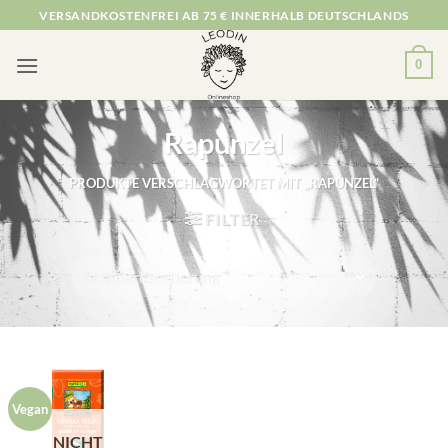
Zum
VERSANDKOSTENFREI AB 75 € INNERHALB DEUTSCHLANDS
Inhalt
springen
0
Rapunzel
PRODUKTE VERSCHLAGWORTET MIT „RAPUNZEL“
FILTER
Vegan
NICHT