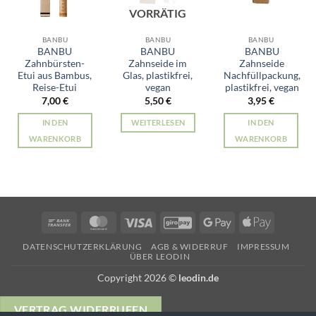
VORRÄTIG
BANBU
BANBU
BANBU
BANBU
BANBU
BANBU
Zahnbürsten-
Zahnseide im
Zahnseide
Etui aus Bambus,
Glas, plastikfrei,
Nachfüllpackung,
Reise-Etui
vegan
plastikfrei, vegan
7,00
€
5,50
€
3,95
€
IN DEN
WEITERLESEN
IN DEN
WARENKORB
WARENKORB
Bank
MasterCard
Visa
GiroPay
Google
Apple
Transfer
Pay
Pay
DATENSCHUTZERKLÄRUNG
AGB & WIDERRUF
IMPRESSUM
ÜBER LEODIN
Copyright 2026 ©
leodin.de
VERTRAG WIDERRUFEN