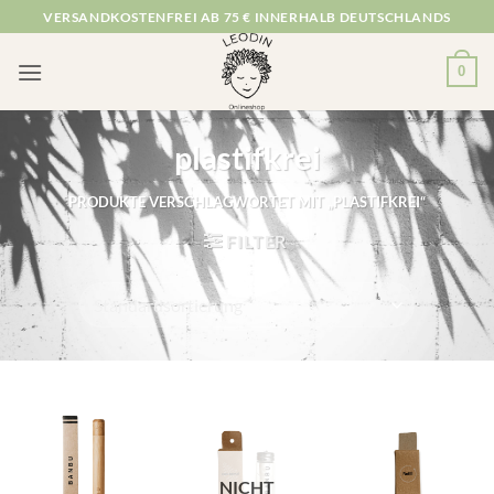
Zum
VERSANDKOSTENFREI AB 75 € INNERHALB DEUTSCHLANDS
Inhalt
springen
0
plastifkrei
PRODUKTE VERSCHLAGWORTET MIT „PLASTIFKREI“
FILTER
NICHT