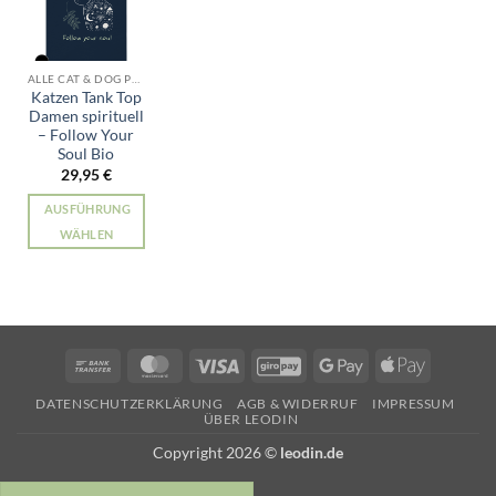
ALLE CAT & DOG PRODUKTE
Katzen Tank Top
Damen spirituell
– Follow Your
Soul Bio
29,95
€
AUSFÜHRUNG
WÄHLEN
Dieses
Produkt
weist
mehrere
Varianten
Bank
MasterCard
Visa
GiroPay
Google
Apple
auf.
Transfer
Pay
Pay
Die
DATENSCHUTZERKLÄRUNG
AGB & WIDERRUF
IMPRESSUM
ÜBER LEODIN
Optionen
können
Copyright 2026 ©
leodin.de
auf
der