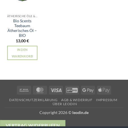
ÄTHERISCHE ÖLE & RÄUCHERWERK
Bio Scents
Teebaum
Ätherisches Öl –
BIO
13,00
€
IN DEN
WARENKORB
Bank
MasterCard
Visa
GiroPay
Google
Apple
Transfer
Pay
Pay
DATENSCHUTZERKLÄRUNG
AGB & WIDERRUF
IMPRESSUM
ÜBER LEODIN
Copyright 2026 ©
leodin.de
VERTRAG WIDERRUFEN