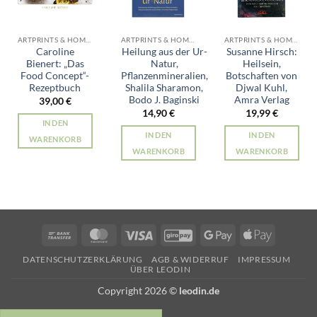
ARTPRINTS & HOME ALLE PRODUKTE
ARTPRINTS & HOME ALLE PRODUKTE
ARTPRINTS & HOME ALLE PRODUKTE
Caroline
Heilung aus der Ur-
Susanne Hirsch:
Bienert: „Das
Natur,
Heilsein,
Food Concept“-
Pflanzenmineralien,
Botschaften von
Rezeptbuch
Shalila Sharamon,
Djwal Kuhl,
Bodo J. Baginski
Amra Verlag
39,00
€
14,90
€
19,99
€
IN DEN
IN DEN
IN DEN
WARENKORB
WARENKORB
WARENKORB
Bank
MasterCard
Visa
GiroPay
Google
Apple
Transfer
Pay
Pay
DATENSCHUTZERKLÄRUNG
AGB & WIDERRUF
IMPRESSUM
ÜBER LEODIN
Copyright 2026 ©
leodin.de