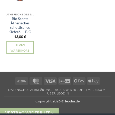
ÄTHERISCHE ÖLE & RÄUCHERWERK
Bio Scents
Ätherisches
schottisches
Kieferöl – BIO
13,00
€
IN DEN
WARENKORB
Bank
MasterCard
Visa
GiroPay
Google
Apple
Transfer
Pay
Pay
DATENSCHUTZERKLÄRUNG
AGB & WIDERRUF
IMPRESSUM
ÜBER LEODIN
Copyright 2026 ©
leodin.de
VERTRAG WIDERRUFEN