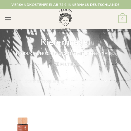
Zum
VERSANDKOSTENFREI AB 75 € INNERHALB DEUTSCHLANDS
Inhalt
springen
0
Kiefernnadel
PRODUKTE VERSCHLAGWORTET MIT „KIEFERNNADEL“
FILTER