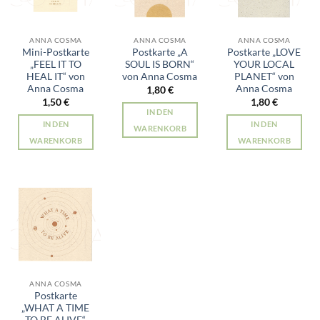
ANNA COSMA
ANNA COSMA
ANNA COSMA
Mini-Postkarte
Postkarte „A
Postkarte „LOVE
„FEEL IT TO
SOUL IS BORN“
YOUR LOCAL
HEAL IT“ von
von Anna Cosma
PLANET“ von
Anna Cosma
Anna Cosma
1,80
€
1,50
€
1,80
€
IN DEN
IN DEN
IN DEN
WARENKORB
WARENKORB
WARENKORB
ANNA COSMA
Postkarte
„WHAT A TIME
TO BE ALIVE“