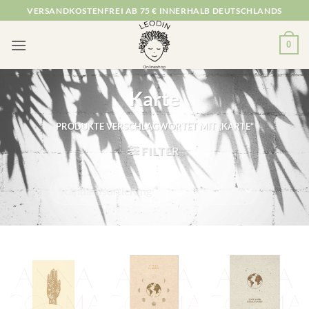
Zum
VERSANDKOSTENFREI AB 75 € INNERHALB DEUTSCHLANDS
Inhalt
springen
0
Karte
PRODUKTE VERSCHLAGWORTET MIT „KARTE“
FILTER