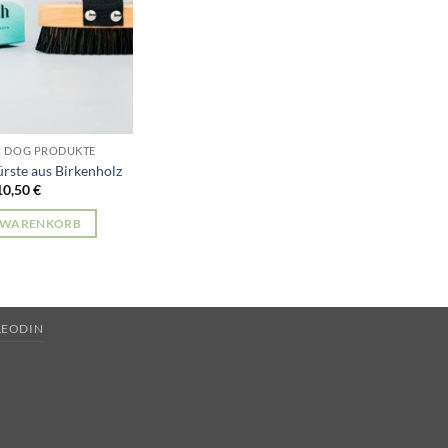
 & DOG PRODUKTE
rste aus Birkenholz
10,50
€
N WARENKORB
LEODIN