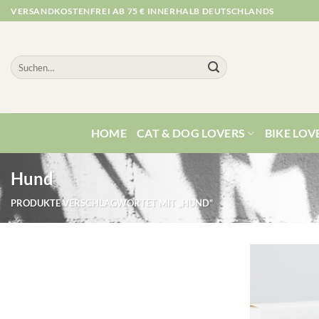
Zum
VERSANDKOSTENFREI AB 75 € INNERHALB DEUTSCHLANDS
Inhalt
springen
Suchen
nach:
HOME
CAT & DOG LOVERS
BIKE LOV
Hund
PRODUKTE VERSCHLAGWORTET MIT „HUND“