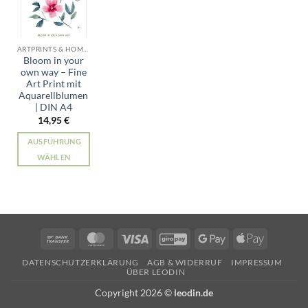
ARTPRINTS & HOME ALLE PRODUKTE
Bloom in your
own way – Fine
Art Print mit
Aquarellblumen
| DIN A4
14,95
€
AUSFÜHRUNG
WÄHLEN
Dieses
Produkt
weist
mehrere
Varianten
Bank
MasterCard
Visa
GiroPay
Google
Apple
auf.
Transfer
Pay
Pay
Die
DATENSCHUTZERKLÄRUNG
AGB & WIDERRUF
IMPRESSUM
ÜBER LEODIN
Optionen
können
Copyright 2026 ©
leodin.de
auf