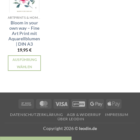
ARTPRINTS & HOME ALLE PRODUKTE
Bloom in your
own way – Fine
Art Print mit
Aquarellblumen
| DIN A3
19,95
€
AUSFÜHRUNG
WÄHLEN
Dieses
Produkt
weist
mehrere
Varianten
Bank
MasterCard
Visa
GiroPay
Google
Apple
auf.
Transfer
Pay
Pay
Die
DATENSCHUTZERKLÄRUNG
AGB & WIDERRUF
IMPRESSUM
ÜBER LEODIN
Optionen
können
Copyright 2026 ©
leodin.de
auf
der