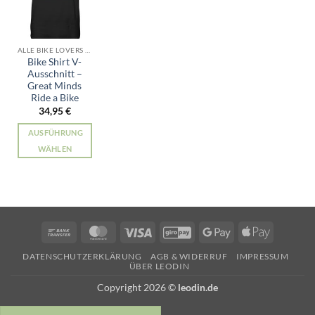
ALLE BIKE LOVERS PRODUKTE
Bike Shirt V-
Ausschnitt –
Great Minds
Ride a Bike
34,95
€
AUSFÜHRUNG
WÄHLEN
Dieses
Produkt
weist
mehrere
Varianten
Bank
MasterCard
Visa
GiroPay
Google
Apple
auf.
Transfer
Pay
Pay
Die
DATENSCHUTZERKLÄRUNG
AGB & WIDERRUF
IMPRESSUM
ÜBER LEODIN
Optionen
können
Copyright 2026 ©
leodin.de
auf
der