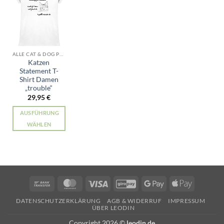
ALLE CAT & DOG PRODUKTE
Katzen
Statement T-
Shirt Damen
„trouble“
29,95
€
AUSFÜHRUNG
WÄHLEN
Dieses
Produkt
weist
mehrere
Varianten
Bank
MasterCard
Visa
GiroPay
Google
Apple
auf.
Transfer
Pay
Pay
Die
DATENSCHUTZERKLÄRUNG
AGB & WIDERRUF
IMPRESSUM
ÜBER LEODIN
Optionen
können
Copyright 2026 ©
leodin.de