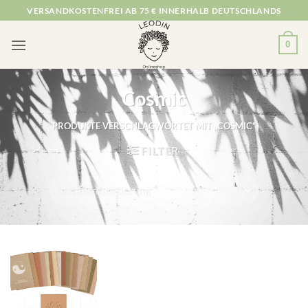
Zum
VERSANDKOSTENFREI AB 75 € INNERHALB DEUTSCHLANDS
Inhalt
springen
0
Cosmic
PRODUKTE VERSCHLAGWORTET MIT „COSMIC“
FILTER