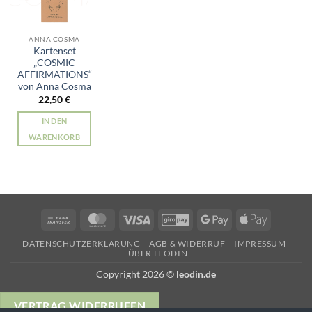
ANNA COSMA
Kartenset
„COSMIC
AFFIRMATIONS“
von Anna Cosma
22,50
€
IN DEN
WARENKORB
Bank
MasterCard
Visa
GiroPay
Google
Apple
Transfer
Pay
Pay
DATENSCHUTZERKLÄRUNG
AGB & WIDERRUF
IMPRESSUM
ÜBER LEODIN
Copyright 2026 ©
leodin.de
VERTRAG WIDERRUFEN