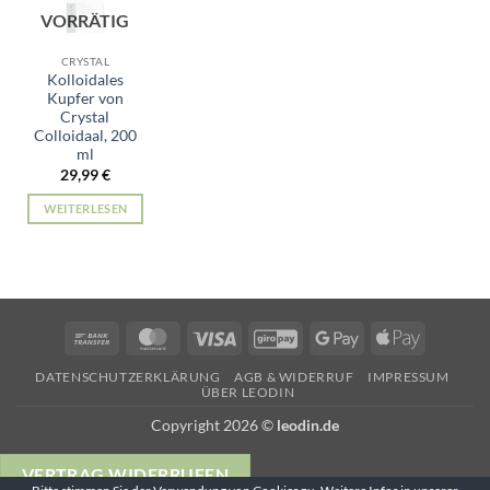
VORRÄTIG
CRYSTAL
Kolloidales
Kupfer von
Crystal
Colloidaal, 200
ml
29,99
€
WEITERLESEN
Bank
MasterCard
Visa
GiroPay
Google
Apple
Transfer
Pay
Pay
DATENSCHUTZERKLÄRUNG
AGB & WIDERRUF
IMPRESSUM
ÜBER LEODIN
Copyright 2026 ©
leodin.de
VERTRAG WIDERRUFEN