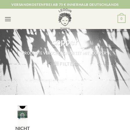
Zum
VERSANDKOSTENFREI AB 75 € INNERHALB DEUTSCHLANDS
Inhalt
springen
0
copper
PRODUKTE VERSCHLAGWORTET MIT „COPPER“
FILTER
NICHT