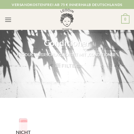
Zum
VERSANDKOSTENFREI AB 75 € INNERHALB DEUTSCHLANDS
Inhalt
springen
0
Conditioner
PRODUKTE VERSCHLAGWORTET MIT „CONDITIONER“
FILTER
NICHT