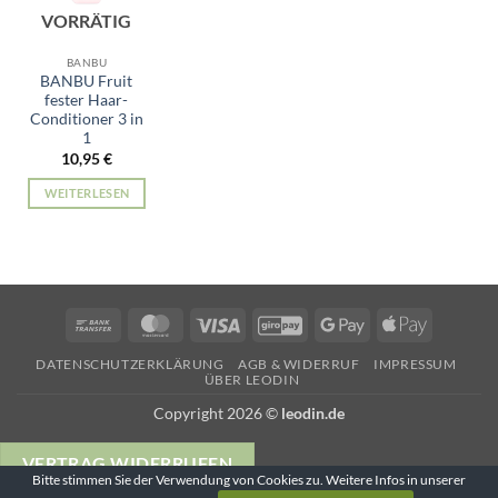
VORRÄTIG
BANBU
BANBU Fruit
fester Haar-
Conditioner 3 in
1
10,95
€
WEITERLESEN
Bank
MasterCard
Visa
GiroPay
Google
Apple
Transfer
Pay
Pay
DATENSCHUTZERKLÄRUNG
AGB & WIDERRUF
IMPRESSUM
ÜBER LEODIN
Copyright 2026 ©
leodin.de
VERTRAG WIDERRUFEN
Bitte stimmen Sie der Verwendung von Cookies zu. Weitere Infos in unserer