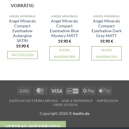
VORRÄTIG
ANGEL MINERALS
ANGEL MINERALS
ANGEL MINERALS
Angel Minerals
Angel Minerals
Angel Minerals
Compact
Compact
Compact
Eyeshadow
Eyeshadow Blue
Eyeshadow Dark
Aubergine
Mystery MATT
Grey MATT
SATIN
19,90
€
19,90
€
19,90
€
IN DEN
IN DEN
WEITERLESEN
WARENKORB
WARENKORB
Bank
MasterCard
Visa
GiroPay
Google
Apple
Transfer
Pay
Pay
DATENSCHUTZERKLÄRUNG
AGB & WIDERRUF
IMPRESSUM
ÜBER LEODIN
Copyright 2026 ©
leodin.de
VERTRAG WIDERRUFEN