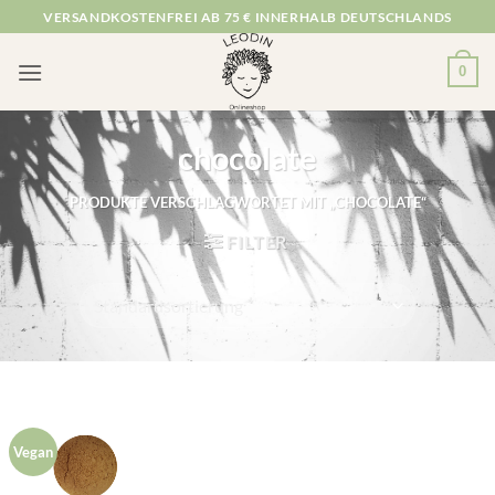
Zum
VERSANDKOSTENFREI AB 75 € INNERHALB DEUTSCHLANDS
Inhalt
springen
0
chocolate
PRODUKTE VERSCHLAGWORTET MIT „CHOCOLATE“
FILTER
Vegan