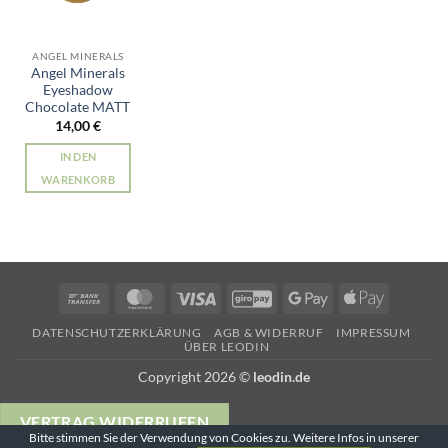
ANGEL MINERALS
Angel Minerals
Eyeshadow
Chocolate MATT
14,00
€
IN DEN
WARENKORB
Bank
MasterCard
Visa
GiroPay
Google
Apple
Transfer
Pay
Pay
DATENSCHUTZERKLÄRUNG
AGB & WIDERRUF
IMPRESSUM
ÜBER LEODIN
Copyright 2026 ©
leodin.de
VERTRAG WIDERRUFEN
Bitte stimmen Sie der Verwendung von Cookies zu. Weitere Infos in unserer