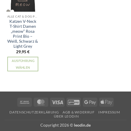
ALLE CAT & DOG PRODUKTE
Katzen V-Neck
T-Shirt Damen
„meow“ Rosa
Print Bio –
Weiß, Schwarz &
Light Grey
29,95
€
AUSFÜHRUNG
WÄHLEN
Dieses
Produkt
weist
mehrere
Varianten
Bank
MasterCard
Visa
GiroPay
Google
Apple
auf.
Transfer
Pay
Pay
Die
DATENSCHUTZERKLÄRUNG
AGB & WIDERRUF
IMPRESSUM
ÜBER LEODIN
Optionen
können
Copyright 2026 ©
leodin.de
auf