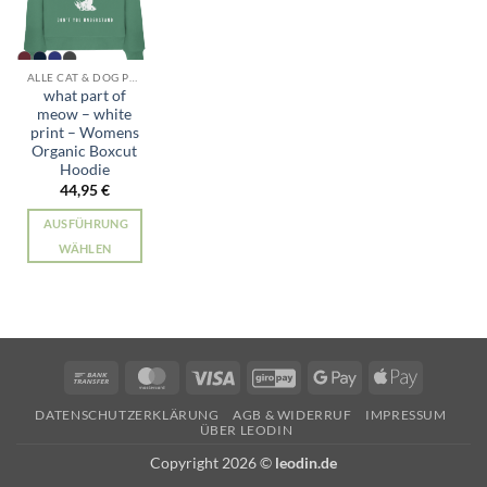
ALLE CAT & DOG PRODUKTE
what part of
meow – white
print – Womens
Organic Boxcut
Hoodie
44,95
€
AUSFÜHRUNG
WÄHLEN
Dieses
Produkt
weist
mehrere
Varianten
Bank
MasterCard
Visa
GiroPay
Google
Apple
auf.
Transfer
Pay
Pay
Die
DATENSCHUTZERKLÄRUNG
AGB & WIDERRUF
IMPRESSUM
ÜBER LEODIN
Optionen
können
Copyright 2026 ©
leodin.de
auf