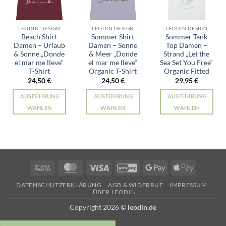
LEODIN DESIGN
LEODIN DESIGN
LEODIN DESIGN
Beach Shirt
Sommer Shirt
Sommer Tank
Damen – Urlaub
Damen – Sonne
Top Damen –
& Sonne „Donde
& Meer „Donde
Strand „Let the
el mar me lleve“
el mar me lleve“
Sea Set You Free“
T-Shirt
Organic T-Shirt
Organic Fitted
24,50
€
24,50
€
29,95
€
AUSFÜHRUNG
AUSFÜHRUNG
AUSFÜHRUNG
WÄHLEN
WÄHLEN
WÄHLEN
Dieses
Dieses
Dieses
Produkt
Produkt
Produkt
weist
weist
weist
mehrere
mehrere
mehrere
Varianten
Varianten
Varianten
Bank
MasterCard
Visa
GiroPay
Google
Apple
auf.
auf.
auf.
Transfer
Pay
Pay
Die
Die
Die
DATENSCHUTZERKLÄRUNG
AGB & WIDERRUF
IMPRESSUM
ÜBER LEODIN
Optionen
Optionen
Optionen
können
können
können
Copyright 2026 ©
leodin.de
auf
auf
auf
der
der
der