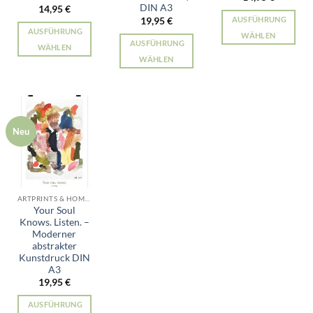
werden
werden
DIN A3
14,95
€
AUSFÜHRUNG
19,95
€
AUSFÜHRUNG
WÄHLEN
AUSFÜHRUNG
WÄHLEN
Dieses
WÄHLEN
Dieses
Produkt
Dieses
Produkt
weist
Produkt
weist
mehrere
weist
mehrere
Varianten
mehrere
Varianten
auf.
Neu
Varianten
auf.
Die
auf.
Die
Optionen
Die
Optionen
können
Optionen
können
auf
können
auf
der
ARTPRINTS & HOME ALLE PRODUKTE
auf
der
Your Soul
Produktseit
der
Knows. Listen. –
Produktseite
gewählt
Moderner
Produktseite
gewählt
werden
abstrakter
gewählt
werden
Kunstdruck DIN
werden
A3
19,95
€
AUSFÜHRUNG