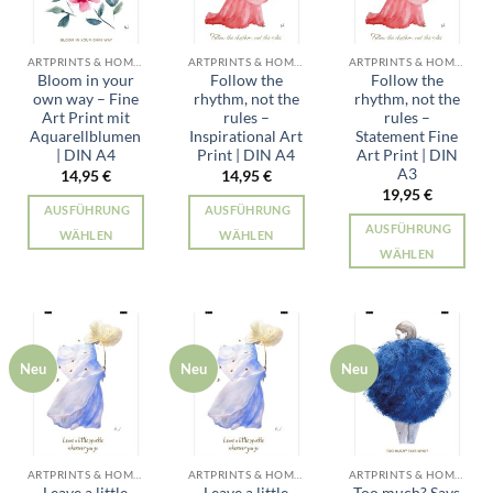
ARTPRINTS & HOME ALLE PRODUKTE
ARTPRINTS & HOME ALLE PRODUKTE
ARTPRINTS & HOME ALLE PRODUKTE
Bloom in your
Follow the
Follow the
own way – Fine
rhythm, not the
rhythm, not the
Art Print mit
rules –
rules –
Aquarellblumen
Inspirational Art
Statement Fine
| DIN A4
Print | DIN A4
Art Print | DIN
A3
14,95
€
14,95
€
19,95
€
AUSFÜHRUNG
AUSFÜHRUNG
AUSFÜHRUNG
WÄHLEN
WÄHLEN
WÄHLEN
Dieses
Dieses
Dieses
Produkt
Produkt
Produkt
weist
weist
weist
mehrere
mehrere
mehrere
Varianten
Varianten
Neu
Neu
Neu
Varianten
auf.
auf.
auf.
Die
Die
Die
Optionen
Optionen
Optionen
können
können
können
auf
auf
ARTPRINTS & HOME ALLE PRODUKTE
ARTPRINTS & HOME ALLE PRODUKTE
ARTPRINTS & HOME ALLE PRODUKTE
auf
der
der
Leave a little
Leave a little
Too much? Says