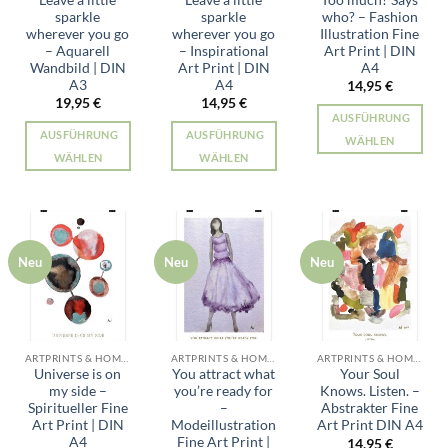
der
sparkle
sparkle
who? – Fashion
Produktseite
Produktseite
wherever you go
wherever you go
Illustration Fine
Produktseit
gewählt
gewählt
– Aquarell
– Inspirational
Art Print | DIN
gewählt
werden
werden
Wandbild | DIN
Art Print | DIN
A4
werden
A3
A4
14,95
€
19,95
€
14,95
€
AUSFÜHRUNG
AUSFÜHRUNG
AUSFÜHRUNG
WÄHLEN
WÄHLEN
WÄHLEN
Dieses
Dieses
Dieses
Produkt
Produkt
Produkt
weist
weist
weist
mehrere
mehrere
mehrere
Varianten
Neu
Neu
Neu
Varianten
Varianten
auf.
auf.
auf.
Die
Die
Die
Optionen
Optionen
Optionen
können
können
können
auf
ARTPRINTS & HOME ALLE PRODUKTE
ARTPRINTS & HOME ALLE PRODUKTE
ARTPRINTS & HOME ALLE PRODUKTE
auf
auf
der
Universe is on
You attract what
Your Soul
der
der
my side –
you’re ready for
Knows. Listen. –
Produktseit
Spiritueller Fine
–
Abstrakter Fine
Produktseite
Produktseite
gewählt
Art Print | DIN
Modeillustration
Art Print DIN A4
gewählt
gewählt
werden
A4
Fine Art Print |
14,95
€